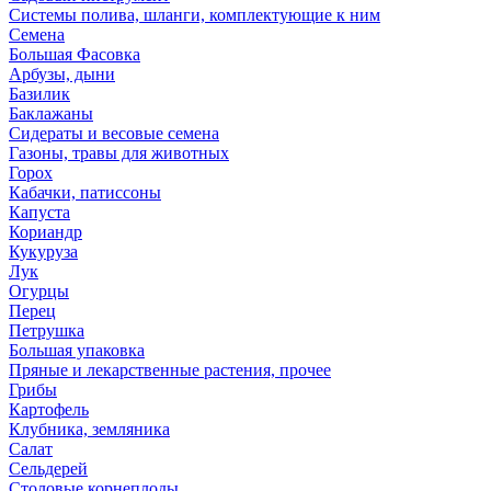
Системы полива, шланги, комплектующие к ним
Семена
Большая Фасовка
Арбузы, дыни
Базилик
Баклажаны
Сидераты и весовые семена
Газоны, травы для животных
Горох
Кабачки, патиссоны
Капуста
Кориандр
Кукуруза
Лук
Огурцы
Перец
Петрушка
Большая упаковка
Пряные и лекарственные растения, прочее
Грибы
Картофель
Клубника, земляника
Салат
Сельдерей
Столовые корнеплоды