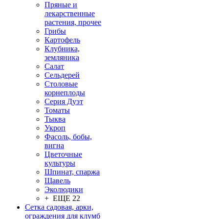
Пряные и
лекарственные
растения, прочее
Грибы
Картофель
Клубника,
земляника
Салат
Сельдерей
Столовые
корнеплоды
Серия Дуэт
Томаты
Тыква
Укроп
Фасоль, бобы,
вигна
Цветочные
культуры
Шпинат, спаржа
Щавель
Эколюдики
+ ЕЩЕ 22
Сетка садовая, арки,
ограждения для клумб