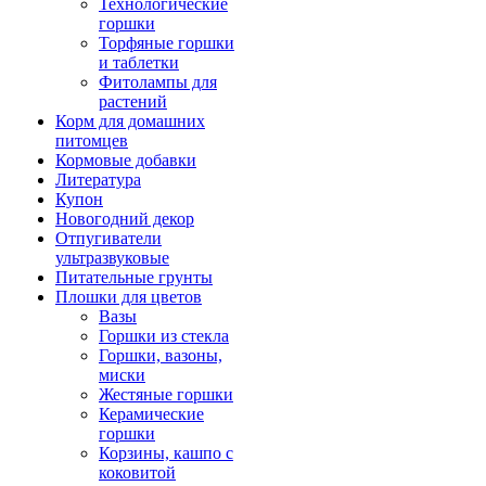
Технологические
горшки
Торфяные горшки
и таблетки
Фитолампы для
растений
Корм для домашних
питомцев
Кормовые добавки
Литература
Купон
Новогодний декор
Отпугиватели
ультразвуковые
Питательные грунты
Плошки для цветов
Вазы
Горшки из стекла
Горшки, вазоны,
миски
Жестяные горшки
Керамические
горшки
Корзины, кашпо с
коковитой