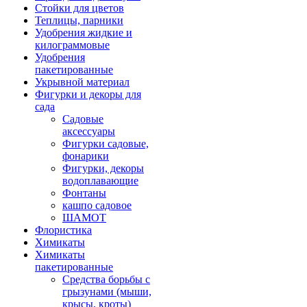
Стойки для цветов
Теплицы, парники
Удобрения жидкие и
килограммовые
Удобрения
пакетированные
Укрывной материал
Фигурки и декоры для
сада
Садовые
аксессуары
Фигурки садовые,
фонарики
Фигурки, декоры
водоплавающие
Фонтаны
кашпо садовое
ШАМОТ
Флористика
Химикаты
Химикаты
пакетированные
Средства борьбы с
грызунами (мыши,
крысы, кроты)