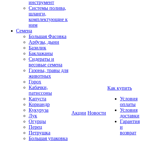
инструмент
Системы полива,
шланги,
комплектующие к
ним
Семена
Большая Фасовка
Арбузы, дыни
Базилик
Баклажаны
Сидераты и
весовые семена
Газоны, травы для
животных
Горох
Кабачки,
Как купить
патиссоны
Капуста
Условия
Кориандр
оплаты
Кукуруза
Условия
Акции
Новости
Лук
доставки
Огурцы
Гарантия
Перец
и
Петрушка
возврат
Большая упаковка