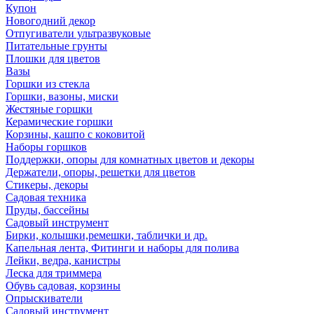
Купон
Новогодний декор
Отпугиватели ультразвуковые
Питательные грунты
Плошки для цветов
Вазы
Горшки из стекла
Горшки, вазоны, миски
Жестяные горшки
Керамические горшки
Корзины, кашпо с коковитой
Наборы горшков
Поддержки, опоры для комнатных цветов и декоры
Держатели, опоры, решетки для цветов
Стикеры, декоры
Садовая техника
Пруды, бассейны
Садовый инструмент
Бирки, колышки,ремешки, таблички и др.
Капельная лента, Фитинги и наборы для полива
Лейки, ведра, канистры
Леска для триммера
Обувь садовая, корзины
Опрыскиватели
Садовый инструмент