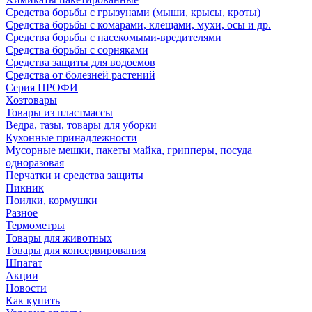
Средства борьбы с грызунами (мыши, крысы, кроты)
Средства борьбы с комарами, клещами, мухи, осы и др.
Средства борьбы с насекомыми-вредителями
Средства борьбы с сорняками
Средства защиты для водоемов
Средства от болезней растений
Серия ПРОФИ
Хозтовары
Товары из пластмассы
Ведра, тазы, товары для уборки
Кухонные принадлежности
Мусорные мешки, пакеты майка, грипперы, посуда
одноразовая
Перчатки и средства защиты
Пикник
Поилки, кормушки
Разное
Термометры
Товары для животных
Товары для консервирования
Шпагат
Акции
Новости
Как купить