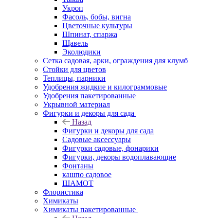
Укроп
Фасоль, бобы, вигна
Цветочные культуры
Шпинат, спаржа
Щавель
Эколюдики
Сетка садовая, арки, ограждения для клумб
Стойки для цветов
Теплицы, парники
Удобрения жидкие и килограммовые
Удобрения пакетированные
Укрывной материал
Фигурки и декоры для сада
Назад
Фигурки и декоры для сада
Садовые аксессуары
Фигурки садовые, фонарики
Фигурки, декоры водоплавающие
Фонтаны
кашпо садовое
ШАМОТ
Флористика
Химикаты
Химикаты пакетированные