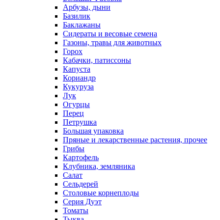
Арбузы, дыни
Базилик
Баклажаны
Сидераты и весовые семена
Газоны, травы для животных
Горох
Кабачки, патиссоны
Капуста
Кориандр
Кукуруза
Лук
Огурцы
Перец
Петрушка
Большая упаковка
Пряные и лекарственные растения, прочее
Грибы
Картофель
Клубника, земляника
Салат
Сельдерей
Столовые корнеплоды
Серия Дуэт
Томаты
Тыква