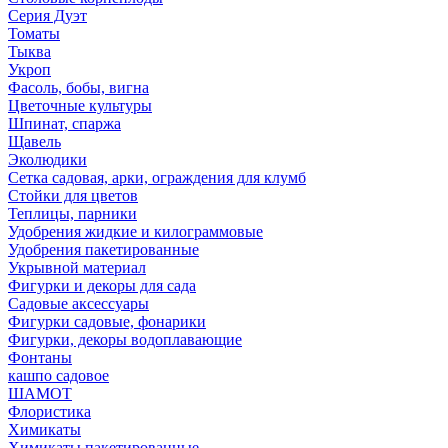
Серия Дуэт
Томаты
Тыква
Укроп
Фасоль, бобы, вигна
Цветочные культуры
Шпинат, спаржа
Щавель
Эколюдики
Сетка садовая, арки, ограждения для клумб
Стойки для цветов
Теплицы, парники
Удобрения жидкие и килограммовые
Удобрения пакетированные
Укрывной материал
Фигурки и декоры для сада
Садовые аксессуары
Фигурки садовые, фонарики
Фигурки, декоры водоплавающие
Фонтаны
кашпо садовое
ШАМОТ
Флористика
Химикаты
Химикаты пакетированные