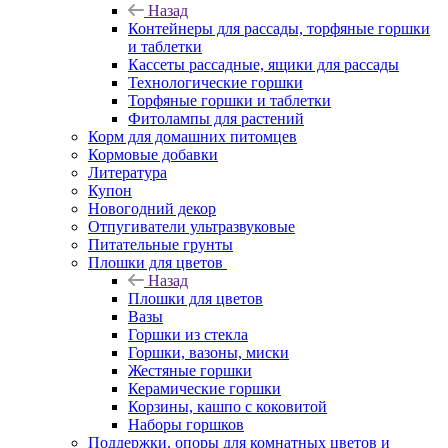
Назад
Контейнеры для рассады, торфяные горшки
и таблетки
Кассеты рассадные, ящики для рассады
Технологические горшки
Торфяные горшки и таблетки
Фитолампы для растений
Корм для домашних питомцев
Кормовые добавки
Литература
Купон
Новогодний декор
Отпугиватели ультразвуковые
Питательные грунты
Плошки для цветов
Назад
Плошки для цветов
Вазы
Горшки из стекла
Горшки, вазоны, миски
Жестяные горшки
Керамические горшки
Корзины, кашпо с коковитой
Наборы горшков
Поддержки, опоры для комнатных цветов и