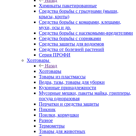
Назад
Химикаты пакетированные
Средства борьбы с грызунами (мыши,
крысы, кроты)
Средства борьбы с комарами, клещами,
мухи, осы и др.
Средства борьбы с насекомыми-вредителями
Средства борьбы с сорняками
Средства защиты для водоемов
Средства от болезней растений
Серия ПРОФИ
Хозтовары
Назад
Хозтовары
Товары из пластмассы
Ведра, тазы, товары для уборки
Кухонные принадлежности
Мусорные мешки, пакеты майка, грипперы,
посуда одноразовая
Перчатки и средства защиты
Пикник
Поилки, кормушки
Разное
Термометры
Товары для животных