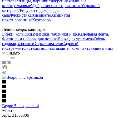
цветов
Теплицы, парники
Удобрения жидкие и
килограммовые
Удобрения пакетированные
Укрывной
материал
Фигурки и декоры для
сада
Флористика
Химикаты
Химикаты
пакетированные
Хозтовары
—
Лейки, ведра, канистры
Бирки, колышки,ремешки, таблички и др.
Капельная лента,
Фитинги и наборы для полива
Леска для триммера
Обувь
садовая, корзины
Опрыскиватели
Садовый
инструмент
Системы полива, шланги, комплектующие к ним
Фильтр
Ведро 5л с крышкой
Мало
Арт.: 31300306