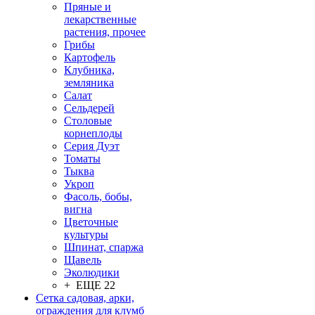
Пряные и
лекарственные
растения, прочее
Грибы
Картофель
Клубника,
земляника
Салат
Сельдерей
Столовые
корнеплоды
Серия Дуэт
Томаты
Тыква
Укроп
Фасоль, бобы,
вигна
Цветочные
культуры
Шпинат, спаржа
Щавель
Эколюдики
+ ЕЩЕ 22
Сетка садовая, арки,
ограждения для клумб