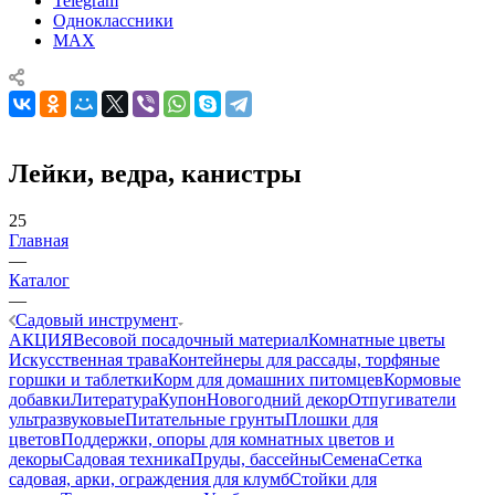
Telegram
Одноклассники
MAX
Лейки, ведра, канистры
25
Главная
—
Каталог
—
Садовый инструмент
АКЦИЯ
Весовой посадочный материал
Комнатные цветы
Искусственная трава
Контейнеры для рассады, торфяные
горшки и таблетки
Корм для домашних питомцев
Кормовые
добавки
Литература
Купон
Новогодний декор
Отпугиватели
ультразвуковые
Питательные грунты
Плошки для
цветов
Поддержки, опоры для комнатных цветов и
декоры
Садовая техника
Пруды, бассейны
Семена
Сетка
садовая, арки, ограждения для клумб
Стойки для