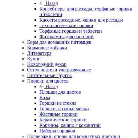
Назад
Контейнеры для рассады, торфяные горшки
и таблетки
Кассеты рассадные, ящики для рассады
Технологические горшки
Торфяные горшки и таблетки
Фитолампы для растений
Корм для домашних питомцев
Кормовые добавки
Литература
Купон
Новогодний декор
Отпугиватели ультразвуковые
Питательные грунты
Плошки для цветов
Назад
Плошки для цветов
Вазы
Горшки из стекла
Горшки, вазоны, миски
Жестяные горшки
Керамические горшки
Корзины, кашпо с коковитой
Наборы горшков
Поддержки, опоры для комнатных цветов и