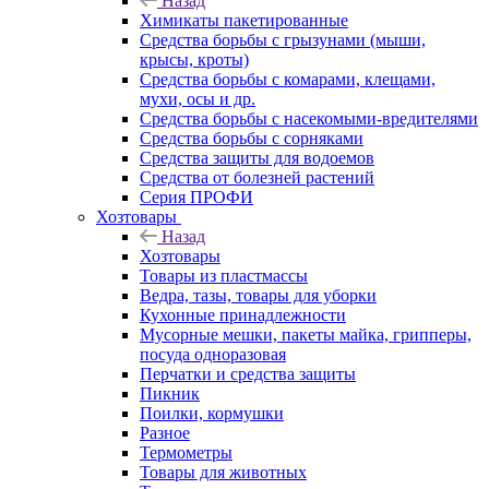
Назад
Химикаты пакетированные
Средства борьбы с грызунами (мыши,
крысы, кроты)
Средства борьбы с комарами, клещами,
мухи, осы и др.
Средства борьбы с насекомыми-вредителями
Средства борьбы с сорняками
Средства защиты для водоемов
Средства от болезней растений
Серия ПРОФИ
Хозтовары
Назад
Хозтовары
Товары из пластмассы
Ведра, тазы, товары для уборки
Кухонные принадлежности
Мусорные мешки, пакеты майка, грипперы,
посуда одноразовая
Перчатки и средства защиты
Пикник
Поилки, кормушки
Разное
Термометры
Товары для животных