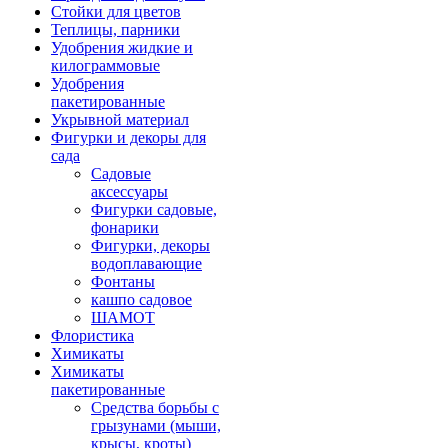
Стойки для цветов
Теплицы, парники
Удобрения жидкие и
килограммовые
Удобрения
пакетированные
Укрывной материал
Фигурки и декоры для
сада
Садовые
аксессуары
Фигурки садовые,
фонарики
Фигурки, декоры
водоплавающие
Фонтаны
кашпо садовое
ШАМОТ
Флористика
Химикаты
Химикаты
пакетированные
Средства борьбы с
грызунами (мыши,
крысы, кроты)