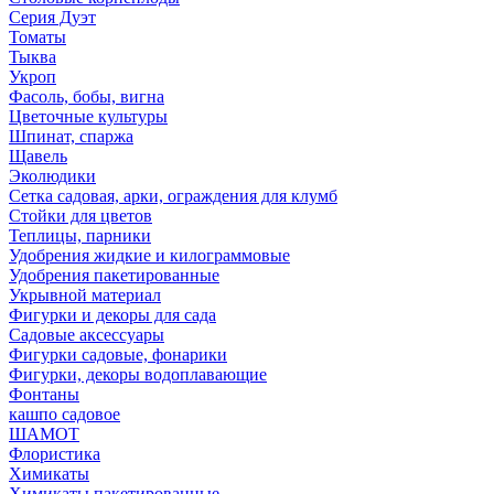
Серия Дуэт
Томаты
Тыква
Укроп
Фасоль, бобы, вигна
Цветочные культуры
Шпинат, спаржа
Щавель
Эколюдики
Сетка садовая, арки, ограждения для клумб
Стойки для цветов
Теплицы, парники
Удобрения жидкие и килограммовые
Удобрения пакетированные
Укрывной материал
Фигурки и декоры для сада
Садовые аксессуары
Фигурки садовые, фонарики
Фигурки, декоры водоплавающие
Фонтаны
кашпо садовое
ШАМОТ
Флористика
Химикаты
Химикаты пакетированные