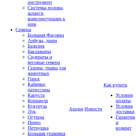
инструмент
Системы полива,
шланги,
комплектующие к
ним
Семена
Большая Фасовка
Арбузы, дыни
Базилик
Баклажаны
Сидераты и
весовые семена
Газоны, травы для
животных
Горох
Кабачки,
Как купить
патиссоны
Капуста
Условия
Кориандр
оплаты
Кукуруза
Условия
Акции
Новости
Лук
доставки
Огурцы
Гарантия
Перец
и
Петрушка
возврат
Большая упаковка