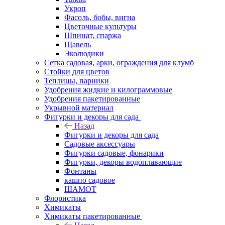
Укроп
Фасоль, бобы, вигна
Цветочные культуры
Шпинат, спаржа
Щавель
Эколюдики
Сетка садовая, арки, ограждения для клумб
Стойки для цветов
Теплицы, парники
Удобрения жидкие и килограммовые
Удобрения пакетированные
Укрывной материал
Фигурки и декоры для сада
Назад
Фигурки и декоры для сада
Садовые аксессуары
Фигурки садовые, фонарики
Фигурки, декоры водоплавающие
Фонтаны
кашпо садовое
ШАМОТ
Флористика
Химикаты
Химикаты пакетированные