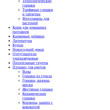
Технологические
горшки
Торфяные горшки
и таблетки
Фитолампы для
растений
Корм для домашних
питомцев
Кормовые добавки
Литература
Купон
Новогодний декор
Отпугиватели
ультразвуковые
Питательные грунты
Плошки для цветов
Вазы
Горшки из стекла
Горшки, вазоны,
миски
Жестяные горшки
Керамические
горшки
Корзины, кашпо с
коковитой