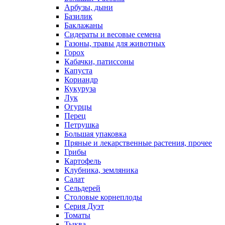
Арбузы, дыни
Базилик
Баклажаны
Сидераты и весовые семена
Газоны, травы для животных
Горох
Кабачки, патиссоны
Капуста
Кориандр
Кукуруза
Лук
Огурцы
Перец
Петрушка
Большая упаковка
Пряные и лекарственные растения, прочее
Грибы
Картофель
Клубника, земляника
Салат
Сельдерей
Столовые корнеплоды
Серия Дуэт
Томаты
Тыква