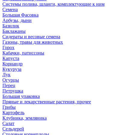
Системы полива, шланги, комплектующие к ним
Семена
Большая Фасовка
Арбузы, дыни
Базилик
Баклажаны
Сидераты и весовые семена
Газоны, травы для животных
Горох
Кабачки, патиссоны
Капуста
Кориандр
Кукуруза
Лук
Огурцы
Перец
Петрушка
Большая упаковка
Пряные и лекарственные растения, прочее
Грибы
Картофель
Клубника, земляника
Салат
Сельдерей
Столовые корнеплоды