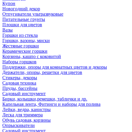
Купон
Новогодний декор
Отпугиватели ультразвуковые
Питательные грунты
Плошки для цветов
Вазы
Горшки из стекла
Горшки, вазоны, миски
Жестяные горшки
Керамические горшки
Корзины, кашпо с коковитой
Наборы горшков
Поддержки, опоры для комнатных цветов и декоры
Держатели, опоры, решетки для цветов
Стикеры, декоры
Садовая техника
Пруды, бассейны
Садовый инструмент
Бирки, колышки,ремешки, таблички и др.
Капельная лента, Фитинги и наборы для полива
Лейки, ведра, канистры
Леска для триммера
Обувь садовая, корзины
Опрыскиватели
Садовый инструмент