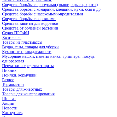
Средства борьбы с грызунами (мыши, крысы, кроты)
Средства борьбы с комарами, клещами, мухи, осы и др.
Средства борьбы с насекомыми-вредителями
Средства борьбы с сорняками
Средства защиты для водоемов
Средства от болезней растений
Серия ПРОФИ
Хозтовары
Товары из пластмассы
Ведра, тазы, товары для уборки
Кухонные принадлежности
Мусорные мешки, пакеты майка, грипперы, посуда
одноразовая
Перчатки и средства защиты
Пикник
Поилки, кормушки
Разное
Термометры
Товары для животных
Товары для консервирования
Шпагат
Акции
Новости
Как купить