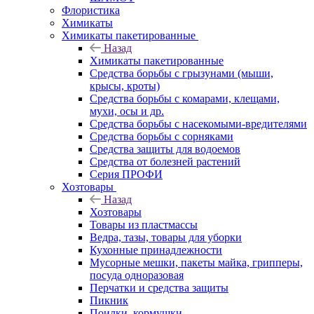
Флористика
Химикаты
Химикаты пакетированные
Назад
Химикаты пакетированные
Средства борьбы с грызунами (мыши,
крысы, кроты)
Средства борьбы с комарами, клещами,
мухи, осы и др.
Средства борьбы с насекомыми-вредителями
Средства борьбы с сорняками
Средства защиты для водоемов
Средства от болезней растений
Серия ПРОФИ
Хозтовары
Назад
Хозтовары
Товары из пластмассы
Ведра, тазы, товары для уборки
Кухонные принадлежности
Мусорные мешки, пакеты майка, грипперы,
посуда одноразовая
Перчатки и средства защиты
Пикник
Поилки, кормушки