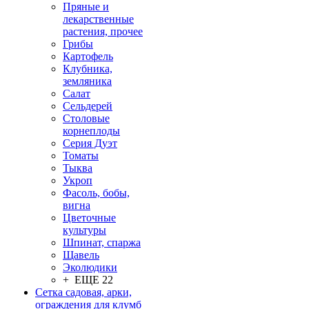
Пряные и
лекарственные
растения, прочее
Грибы
Картофель
Клубника,
земляника
Салат
Сельдерей
Столовые
корнеплоды
Серия Дуэт
Томаты
Тыква
Укроп
Фасоль, бобы,
вигна
Цветочные
культуры
Шпинат, спаржа
Щавель
Эколюдики
+ ЕЩЕ 22
Сетка садовая, арки,
ограждения для клумб