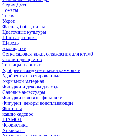
Серия Дуэт
Томаты
Тыква
Укроп
Фасоль, бобы, вигна
Цветочные культуры
Шпинат, спаржа
Щавель
Эколюдики
Сетка садовая, арки, ограждения для клумб
Стойки для цветов
Теплицы, парники
Удобрения жидкие и килограммовые
Удобрения пакетированные
Укрывной материал
Фигурки и декоры для сада
Садовые аксессуары
Фигурки садовые, фонарики
Фигурки, декоры водоплавающие
Фонтаны
кашпо садовое
ШАМОТ
Флористика
Химикаты
Химикаты пакетированные