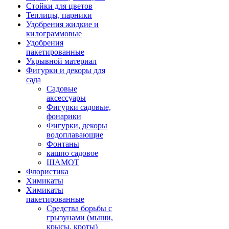
Стойки для цветов
Теплицы, парники
Удобрения жидкие и
килограммовые
Удобрения
пакетированные
Укрывной материал
Фигурки и декоры для
сада
Садовые
аксессуары
Фигурки садовые,
фонарики
Фигурки, декоры
водоплавающие
Фонтаны
кашпо садовое
ШАМОТ
Флористика
Химикаты
Химикаты
пакетированные
Средства борьбы с
грызунами (мыши,
крысы, кроты)