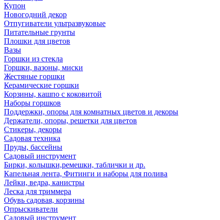
Купон
Новогодний декор
Отпугиватели ультразвуковые
Питательные грунты
Плошки для цветов
Вазы
Горшки из стекла
Горшки, вазоны, миски
Жестяные горшки
Керамические горшки
Корзины, кашпо с коковитой
Наборы горшков
Поддержки, опоры для комнатных цветов и декоры
Держатели, опоры, решетки для цветов
Стикеры, декоры
Садовая техника
Пруды, бассейны
Садовый инструмент
Бирки, колышки,ремешки, таблички и др.
Капельная лента, Фитинги и наборы для полива
Лейки, ведра, канистры
Леска для триммера
Обувь садовая, корзины
Опрыскиватели
Садовый инструмент