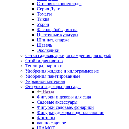
Столовые корнеплоды
Серия Дуэт
Томаты
Тыква
Укроп
Фасоль, бобы, вигна
Цветочные культуры
Шпинат, спаржа
Щавель
Эколюдики
Сетка садовая, арки, ограждения для клумб
Стойки для цветов
Теплицы, парники
Удобрения жидкие и килограммовые
Удобрения пакетированные
Укрывной материал
Фигурки и декоры для сада
Назад
Фигурки и декоры для сада
Садовые аксессуары
Фигурки садовые, фонарики
Фигурки, декоры водоплавающие
Фонтаны
кашпо садовое
ШАМОТ