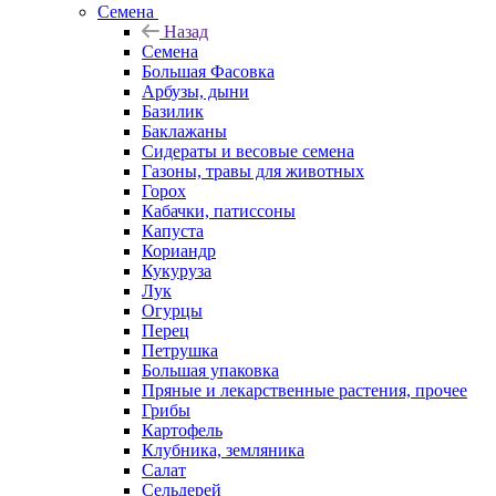
Семена
Назад
Семена
Большая Фасовка
Арбузы, дыни
Базилик
Баклажаны
Сидераты и весовые семена
Газоны, травы для животных
Горох
Кабачки, патиссоны
Капуста
Кориандр
Кукуруза
Лук
Огурцы
Перец
Петрушка
Большая упаковка
Пряные и лекарственные растения, прочее
Грибы
Картофель
Клубника, земляника
Салат
Сельдерей