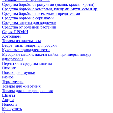
Средства борьбы с грызунами (мыши, крысы, кроты)
Средства борьбы с комарами, клещами, мухи, осы и др.
Средства борьбы с насекомыми-вредителями
Средства борьбы с сорняками
Средства защиты для водоемов
Средства от болезней растений
Серия ПРОФИ
Хозтовары
Товары из пластмассы
Ведра, тазы, товары для уборки
Кухонные принадлежности
Мусорные мешки, пакеты майка, грипперы, посуда
одноразовая
Перчатки и средства защиты
Пикник
Поилки, кормушки
Разное
Термометры
Товары для животных
Товары для консервирования
Шпагат
Акции
Новости
Как купить