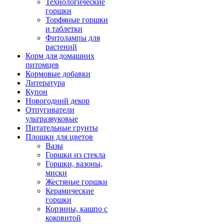
Технологические
горшки
Торфяные горшки
и таблетки
Фитолампы для
растений
Корм для домашних
питомцев
Кормовые добавки
Литература
Купон
Новогодний декор
Отпугиватели
ультразвуковые
Питательные грунты
Плошки для цветов
Вазы
Горшки из стекла
Горшки, вазоны,
миски
Жестяные горшки
Керамические
горшки
Корзины, кашпо с
коковитой