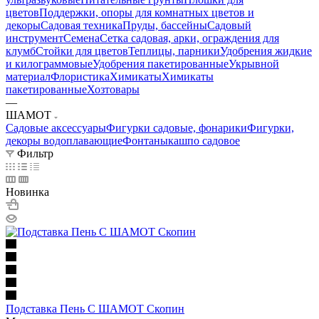
цветов
Поддержки, опоры для комнатных цветов и
декоры
Садовая техника
Пруды, бассейны
Садовый
инструмент
Семена
Сетка садовая, арки, ограждения для
клумб
Стойки для цветов
Теплицы, парники
Удобрения жидкие
и килограммовые
Удобрения пакетированные
Укрывной
материал
Флористика
Химикаты
Химикаты
пакетированные
Хозтовары
—
ШАМОТ
Садовые аксессуары
Фигурки садовые, фонарики
Фигурки,
декоры водоплавающие
Фонтаны
кашпо садовое
Фильтр
Новинка
Подставка Пень С ШАМОТ Скопин