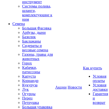
инструмент
Системы полива,
шланги,
комплектующие к
ним
Семена
Большая Фасовка
Арбузы, дыни
Базилик
Баклажаны
Сидераты и
весовые семена
Газоны, травы для
животных
Горох
Кабачки,
Как купить
патиссоны
Капуста
Условия
Кориандр
оплаты
Кукуруза
Условия
Акции
Новости
Лук
доставки
Огурцы
Гарантия
Перец
и
Петрушка
возврат
Большая упаковка