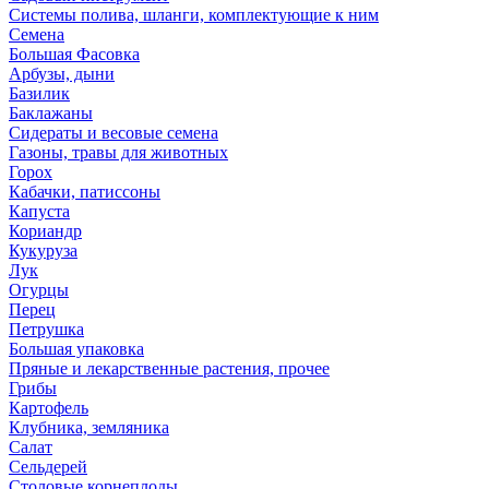
Системы полива, шланги, комплектующие к ним
Семена
Большая Фасовка
Арбузы, дыни
Базилик
Баклажаны
Сидераты и весовые семена
Газоны, травы для животных
Горох
Кабачки, патиссоны
Капуста
Кориандр
Кукуруза
Лук
Огурцы
Перец
Петрушка
Большая упаковка
Пряные и лекарственные растения, прочее
Грибы
Картофель
Клубника, земляника
Салат
Сельдерей
Столовые корнеплоды