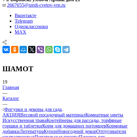
2667655@sredi-cvetov-vrn.ru
Вконтакте
Telegram
Одноклассники
MAX
ШАМОТ
19
Главная
—
Каталог
—
Фигурки и декоры для сада
АКЦИЯ
Весовой посадочный материал
Комнатные цветы
Искусственная трава
Контейнеры для рассады, торфяные
горшки и таблетки
Корм для домашних питомцев
Кормовые
добавки
Литература
Купон
Новогодний декор
Отпугиватели
ультразвуковые
Питательные грунты
Плошки для